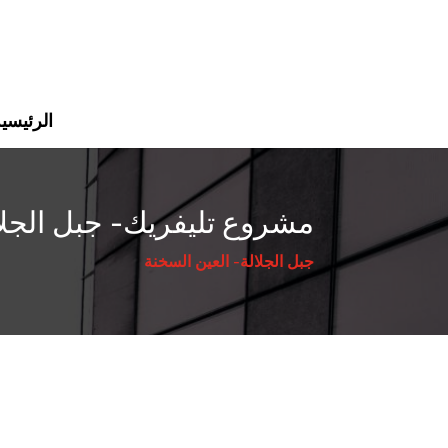
الرئيسي
مشروع تليفريك- جبل الجلا
جبل الجلالة- العين السخنة